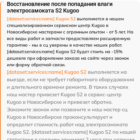
Восстановление после попадания влаги
электросамоката S2 Kugoo
[dataset:services:name] Kugoo S2
выполняется в нашем
специализированном сервисном центр Kugoo в
Новосибирске мастерами с огромным опытом - от 5 лет. На
все виды работ и запчасти предоставляем расширенную
гарантию - мы в сц уверены в качестве наших работ.
[dataset:services:name] Kugoo S2 будет стоить на -15%
дешевле при оформлении заказа на сайте через звонок
или форму обратной связи.
[dataset:services:name] Kugoo S2
выполняется на
выезде, если не требует габаритного оборудования
и длительного времени ремонта. В таких случаях
наш мастер привезет Kugoo S2 в сервис-центр
Kugoo в Новосибирске и привезет обратно.
Закажите звонок или позвоните и наш мастер сц
Kugoo в Новосибирске проконсультирует и
определит стоимость работ над электросамоката
Kugoo S2. [dataset:services:name] Kugoo S2 по нашей
статистике в среднем занимает 2 часа при наличии