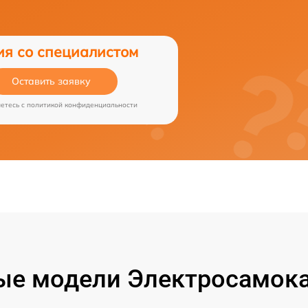
ия со специалистом
Оставить заявку
аетесь c
политикой конфиденциальности
ые модели Электросамока