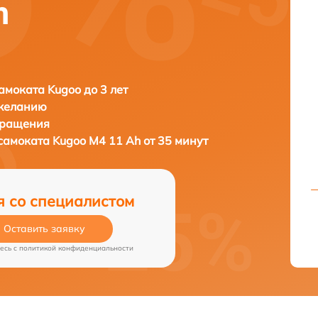
h
амоката Kugoo до 3 лет
 желанию
бращения
осамоката
Kugoo M4 11 Ah от 35 минут
я со специалистом
Оставить заявку
есь c
политикой конфиденциальности